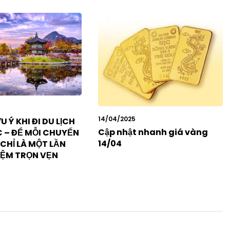
14/04/2025
 Ý KHI ĐI DU LỊCH
Cập nhật nhanh giá vàng
 – ĐỂ MỖI CHUYẾN
14/04
CHỈ LÀ MỘT LẦN
IỆM TRỌN VẸN