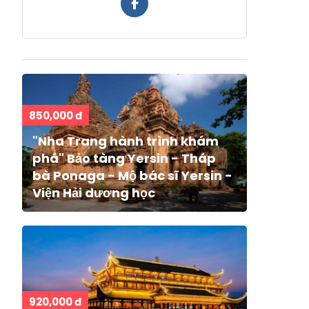
850,000 đ
"Nha Trang hành trình khám
phá" Bảo tàng Yersin - Tháp
bà Ponaga - Mộ bác sĩ Yersin -
Viện Hải dương học
920,000 đ