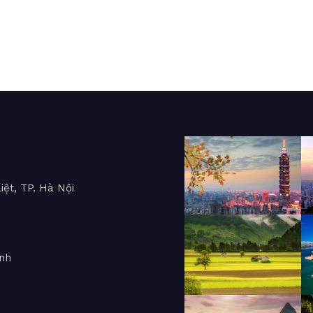
iệt, TP. Hà Nội
inh