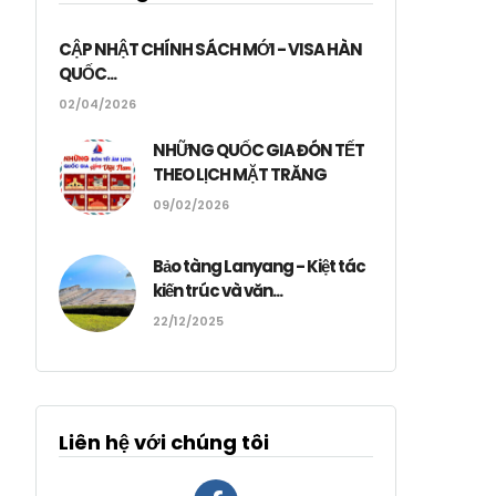
CẬP NHẬT CHÍNH SÁCH MỚI - VISA HÀN
QUỐC...
02/04/2026
NHỮNG QUỐC GIA ĐÓN TẾT
THEO LỊCH MẶT TRĂNG
09/02/2026
Bảo tàng Lanyang - Kiệt tác
kiến trúc và văn...
22/12/2025
Liên hệ với chúng tôi