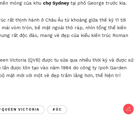
n nền móng của khu
chợ Sydney
tại phố George trước kia.
úc rất thịnh hành ở Châu Âu từ khoảng giữa thế kỷ 11 tới
 mái vòm tròn, bề mặt ngoài thô ráp, nhìn tổng thể kiến
hưng rất độc đáo, mang vẻ đẹp của kiểu kiến trúc Roman
en Victoria (QVB) được tu sửa qua nhiều thời kỳ và được sử
u lần được tôn tạo vào năm 1984 do công ty Ipoh Garden
 mặt mới với một vẻ đẹp trầm lắng hơn, thể hiện trí
#QUEEN VICTORIA
#ÚC