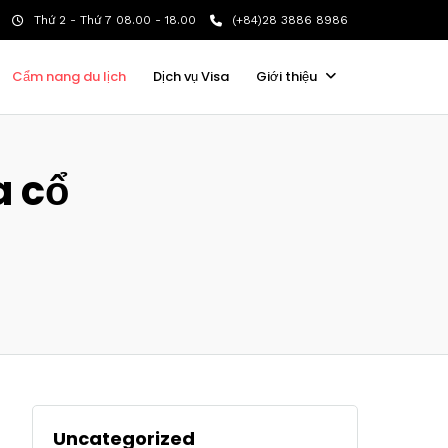
Thứ 2 - Thứ 7 08.00 - 18.00
(+84)28 3886 8986
Cẩm nang du lịch
Dịch vụ Visa
Giới thiệu
a cổ
Uncategorized