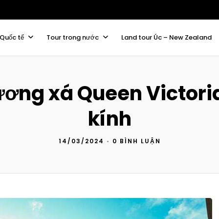
 Quốc tế
Tour trong nước
Land tour Úc – New Zealand
ơng xá Queen Victori
kính
14/03/2024
•
0 BÌNH LUẬN