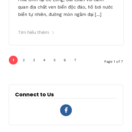
quan địa chất ven biển độc đáo, hồ bơi nước
biển tự nhiên, đường mòn ngắm đại […]
Tìm hiểu thêm
1
2
3
4
5
6
7
Page 1 of 7
Connect to Us