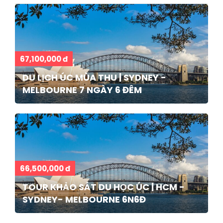
67,100,000 đ
DU LỊCH ÚC MÙA THU | SYDNEY -
MELBOURNE 7 NGÀY 6 ĐÊM
66,500,000 đ
TOUR KHẢO SÁT DU HỌC ÚC | HCM -
SYDNEY- MELBOURNE 6N6Đ