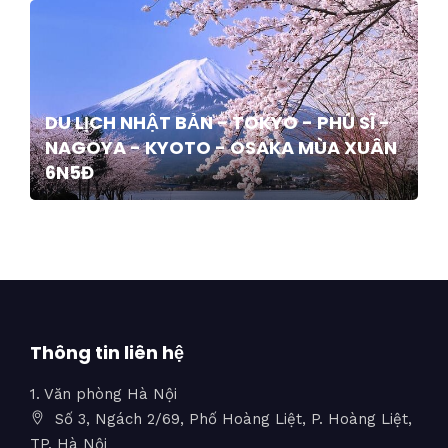
DU LỊCH NHẬT BẢN - TOKYO - PHÚ SĨ -
NAGOYA - KYOTO - OSAKA MÙA XUÂN
6N5Đ
Thông tin liên hệ
1. Văn phòng Hà Nội
Số 3, Ngách 2/69, Phố Hoàng Liệt, P. Hoàng Liệt,
TP. Hà Nội