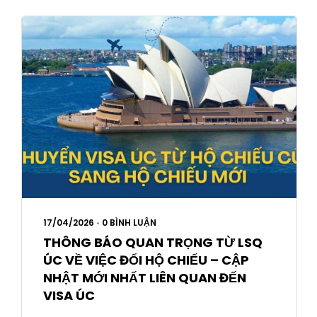
17/04/2026
•
0 BÌNH LUẬN
THÔNG BÁO QUAN TRỌNG TỪ LSQ
ÚC VỀ VIỆC ĐỔI HỘ CHIẾU – CẬP
NHẬT MỚI NHẤT LIÊN QUAN ĐẾN
VISA ÚC