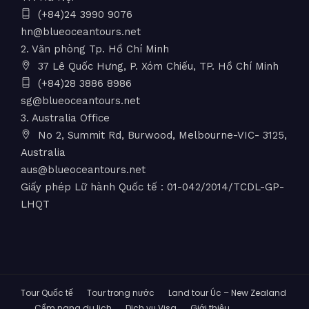
(+84)24 3990 9076
hn@blueoceantours.net
2. Văn phòng Tp. Hồ Chí Minh
37 Lê Quốc Hưng, P. Xóm Chiếu, TP. Hồ Chí Minh
(+84)28 3886 8986
sg@blueoceantours.net
3. Australia Office
No 2, Summit Rd, Burwood, Melbourne-VIC- 3125,
Australia
aus@blueoceantours.net
Giấy phép Lữ hành Quốc tế : 01-042/2014/TCDL-GP-
LHQT
Tour Quốc tế
Tour trong nước
Land tour Úc – New Zealand
Cẩm nang du lịch
Dịch vụ Visa
Giới thiệu