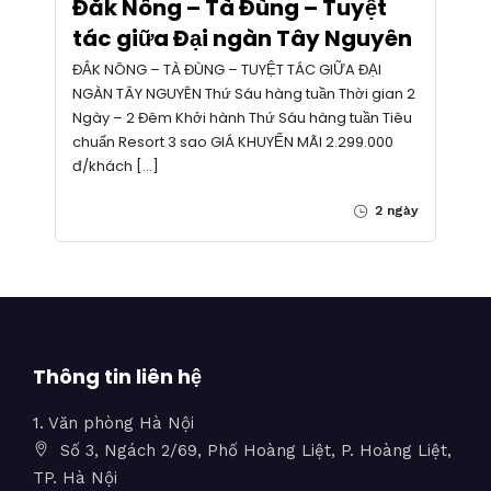
Đăk Nông – Tà Đùng – Tuyệt
tác giữa Đại ngàn Tây Nguyên
ĐẮK NÔNG – TÀ ĐÙNG – TUYỆT TÁC GIỮA ĐẠI
NGÀN TÂY NGUYÊN Thứ Sáu hàng tuần Thời gian 2
Ngày – 2 Đêm Khởi hành Thứ Sáu hàng tuần Tiêu
chuẩn Resort 3 sao GIÁ KHUYẾN MÃI 2.299.000
đ/khách […]
2 ngày
Thông tin liên hệ
1. Văn phòng Hà Nội
Số 3, Ngách 2/69, Phố Hoàng Liệt, P. Hoàng Liệt,
TP. Hà Nội