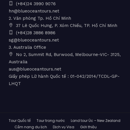
(+84)24 3990 9076
hn@blueoceantours.net
2. Văn phòng Tp. Hồ Chí Minh
37 Lê Quốc Hưng, P. Xóm Chiếu, TP. Hồ Chí Minh
(+84)28 3886 8986
sg@blueoceantours.net
3. Australia Office
No 2, Summit Rd, Burwood, Melbourne-VIC- 3125,
Australia
aus@blueoceantours.net
Giấy phép Lữ hành Quốc tế : 01-042/2014/TCDL-GP-
LHQT
Tour Quốc tế
Tour trong nước
Land tour Úc – New Zealand
Cẩm nang du lịch
Dịch vụ Visa
Giới thiệu