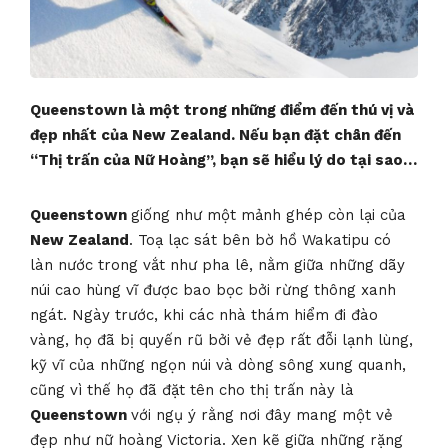
Queenstown là một trong những điểm đến thú vị và
đẹp nhất của New Zealand. Nếu bạn đặt chân đến
“Thị trấn của Nữ Hoàng”, bạn sẽ hiểu lý do tại sao…
Queenstown
giống như một mảnh ghép còn lại của
New Zealand
. Toạ lạc sát bên bờ hồ Wakatipu có
làn nước trong vắt như pha lê, nằm giữa những dãy
núi cao hùng vĩ được bao bọc bởi rừng thông xanh
ngát. Ngày trước, khi các nhà thám hiểm đi đào
vàng, họ đã bị quyến rũ bởi vẻ đẹp rất đỗi lạnh lùng,
kỹ vĩ của những ngọn núi và dòng sông xung quanh,
cũng vì thế họ đã đặt tên cho thị trấn này là
Queenstown
với ngụ ý rằng nơi đây mang một vẻ
đẹp như nữ hoàng Victoria. Xen kẽ giữa những rặng