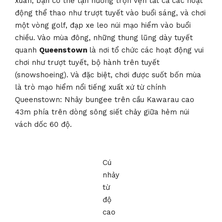
xuân, bạn có thể tận hưởng trọn vẹn tất cả các hoạt
động thể thao như trượt tuyết vào buổi sáng, và chơi
một vòng golf, đạp xe leo núi mạo hiểm vào buổi
chiều. Vào mùa đông, những thung lũng dày tuyết
quanh
Queenstown
là nơi tổ chức các hoạt động vui
chơi như trượt tuyết, bộ hành trên tuyết
(snowshoeing). Và đặc biệt, chơi được suốt bốn mùa
là trò mạo hiểm nổi tiếng xuất xứ từ chính
Queenstown: Nhảy bungee trên cầu Kawarau cao
43m phía trên dòng sông siết chảy giữa hẻm núi
vách dốc 60 độ.
Cú
nhảy
từ
độ
cao