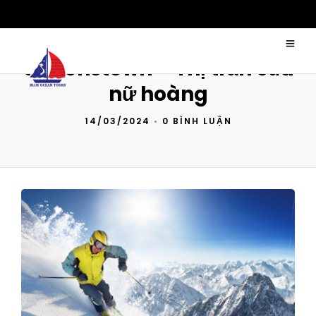
Queenstown – Thị trấn của
nữ hoàng
14/03/2024
•
0 BÌNH LUẬN