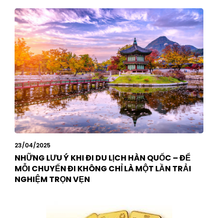
23/04/2025
NHỮNG LƯU Ý KHI ĐI DU LỊCH HÀN QUỐC – ĐỂ
MỖI CHUYẾN ĐI KHÔNG CHỈ LÀ MỘT LẦN TRẢI
NGHIỆM TRỌN VẸN