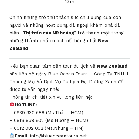
43m
Chính những trò thử thách sức chịu đựng của con
người và những hoạt động dã ngoại khám phá đã
biến “
Thị trấn của Nữ hoàng
” trở thành một trong
những thành phố du lịch nổi tiếng nhất
New
Zealand.
Nếu bạn quan tâm đến tour du lịch về
New Zealand
hãy liên hệ ngay Blue Ocean Tours – Công Ty TNHH
Thương Mại Và Dịch Vụ Du Lịch Đại Dương Xanh để
được tư vấn ngay nhé!
Thông tin chi tiết xin vui lòng liên hệ:
HOTLINE:
– 0939 930 688 (Ms.Thái – HCM)
– 0918 969 802 (Ms.Hường – HCM)
– 0912 082 092 (Ms.Nhung – HN)
Email
: info@blueoceantours.net