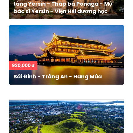
tàng Yersin - Tháp bà Ponaga - Mộ
bác sĩ Yersin - Viện Hải dương học
920,000 đ
Bái Đính - Tràng An - Hang Múa