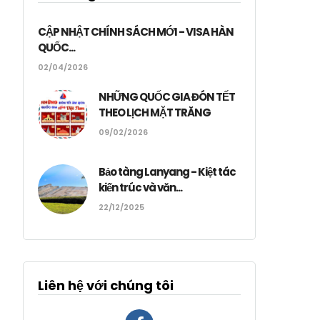
CẬP NHẬT CHÍNH SÁCH MỚI - VISA HÀN
QUỐC...
02/04/2026
NHỮNG QUỐC GIA ĐÓN TẾT
THEO LỊCH MẶT TRĂNG
09/02/2026
Bảo tàng Lanyang - Kiệt tác
kiến trúc và văn...
22/12/2025
Liên hệ với chúng tôi