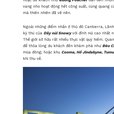
hoặc du khách như
Đường Poacher
dẫn đến những
vang nho hoạt động hết công suất, cùng quang cả
mà thiên nhiên đã vẽ nên.
Ngoài những điểm nhấn ở thủ đô Canberra, Lãnh 
kỳ thú của
Dãy núi Snowy
với đỉnh núi cao nhất 
Thế giới sở hữu rất nhiều thực vật quý hiếm. Qu
để thỏa lòng du khách đến khám phá như
Đèo Ch
mùa đông; hoặc khu
Cooma, Hồ Jindabyne, Tumut
khi thu về.