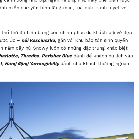
 cánh đồng nho bạt ngàn, những nhà máy chế biến rượu
nh miền quê yên bình lãng mạn, tựa bức tranh tuyệt vời
thổ thủ đô Liên bang còn chinh phục du khách bởi vẻ đẹp
nước Úc –
núi Kosciuszko
, gắn với Khu bảo tồn sinh quyển
anh năm dãy núi Snowy luôn có những đặc trưng khác biệt
arlotte, Thredbo, Perisher Blue
dành để khách du lịch vào
, Hang động Yarrangobilly
dành cho khách thưởng ngoạn