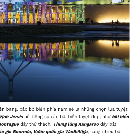
ên bang, các bờ biển phía nam sẽ là những chọn lựa tuyệt
Vịnh Jervis
nổi tiếng có các bãi biển tuyệt đẹp, như
bãi biển
Montague
đầy thử thách,
Thung lũng Kangaroo
đầy bất
c gia Bournda, Vườn quốc gia Wadbilliga
, cùng nhiều bãi