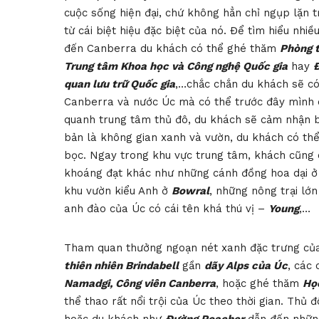
cuộc sống hiện đại, chứ không hẳn chỉ ngụp lặn t
từ cái biệt hiệu đặc biệt của nó. Để tìm hiểu nhi
đến Canberra du khách có thể ghé thăm
Phòng t
Trung tâm Khoa học và Công nghệ Quốc gia
hay
Đ
quan lưu trữ Quốc gia
,…chắc chắn du khách sẽ có 
Canberra và nước Úc mà có thể trước đây mình c
quanh trung tâm thủ đô, du khách sẽ cảm nhận ba
bản là không gian xanh và vườn, du khách có thể
bọc. Ngay trong khu vực trung tâm, khách cũng 
khoáng đạt khác như những cánh đồng hoa dại 
khu vườn kiểu Anh ở
Bowral
, những nông trại lớ
anh đào của Úc có cái tên khá thú vị –
Young
,…
Tham quan thưởng ngoạn nét xanh đặc trưng của
thiên nhiên Brindabell
gần
dãy Alps của Úc
, các
Namadgi, Công viên Canberra
, hoặc ghé thăm
Họ
thể thao rất nổi trội của Úc theo thời gian. Th