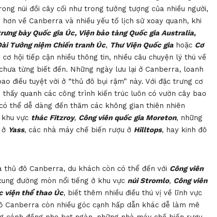
rong núi đồi cây cối như trong tưởng tượng của nhiều người,
ều hơn về Canberra và nhiều yếu tố lịch sử xoay quanh, khi
rưng bày Quốc gia Úc, Viện bảo tàng Quốc gia Australia,
ài Tưởng niệm Chiến tranh Úc
,
Thư Viện Quốc gia
hoặc
Cơ
cơ hội tiếp cận nhiều thông tin, nhiều câu chuyện lý thú về
hưa từng biết đến. Những ngày lưu lại ở Canberra, loanh
o điều tuyệt vời ở “thủ đô bụi rậm” này. Với đặc trưng cơ
 thấy quanh các công trình kiến trúc luôn có vườn cây bao
có thể dễ dàng đến thăm các không gian thiên nhiên
ở khu vực
thác Fitzroy
,
Công viên quốc gia Moreton
, những
n ở
Yass
, các nhà máy chế biến rượu ở
Hilltops
, hay kinh đô
 thủ đô Canberra, du khách còn có thể đến với
Công viên
 cung đường mòn nổi tiếng ở khu vực
núi Stromlo
,
Công viên
c viện thể thao Úc
, biết thêm nhiều điều thú vị về lĩnh vực
ủ đô Canberra còn nhiều góc cạnh hấp dẫn khác dễ làm mê