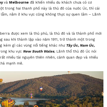
ey
và
Melbourne
đã khiến nhiều du khách chưa có cơ
ột trong hai thanh phố này là thủ đô của nước Úc, thì cái
lạ lẫm, nằm ở khu vực cũng không thực sự quen lắm – Lãnh
berra được xem là thủ phủ, là thủ đô và là thành phố mới
g sau khi thành lập vào năm 1911, trở thành một trong
g kém gì các vùng nổi tiếng khác như
Tây Úc, Nam Úc,
rong khu vực
New South Wales
, Lãnh thổ thủ đô Úc nói
ất nhiều tài nguyên thiên nhiên, cảnh quan đẹp và nhiều
 khá mạnh mẽ.