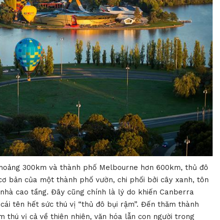
 khoảng 300km và thành phố Melbourne hơn 600km, thủ đô
ơ bản của một thành phố vườn, chi phối bởi cây xanh, tôn
 nhà cao tầng. Đây cũng chính là lý do khiến Canberra
cái tên hết sức thú vị “thủ đô bụi rậm”. Đến thăm thành
m thú vị cả về thiên nhiên, văn hóa lẫn con người trong