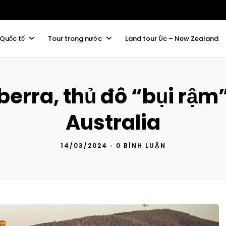
 Quốc tế
Tour trong nước
Land tour Úc – New Zealand
erra, thủ đô “bụi rậm
Australia
14/03/2024
•
0 BÌNH LUẬN