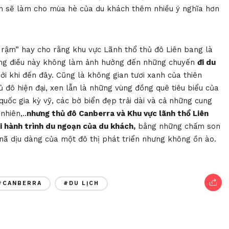
ắn sẽ làm cho mùa hè của du khách thêm nhiều ý nghĩa hơn
 rậm” hay cho rằng khu vực Lãnh thổ thủ đô Liên bang là
 song điều này không làm ảnh hưởng đến những chuyến
đi du
ới khi đến đây. Cũng là không gian tươi xanh của thiên
 đô hiện đại, xen lẫn là những vùng đồng quê tiêu biểu của
uốc gia kỳ vỹ, các bờ biển đẹp trải dài và cả những cung
hiên,..
nhưng thủ đô Canberra và Khu vực lãnh thổ Liên
ọi hành trình du ngoạn của du khách,
bằng những chấm son
nã dịu dàng của một đô thị phát triển nhưng không ồn ào.
#CANBERRA
#DU LỊCH