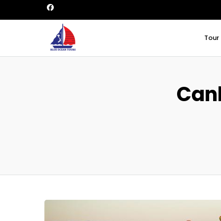
Tour
Canb