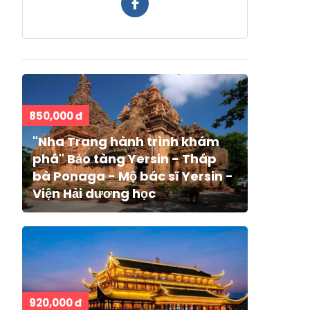
850,000 đ
"Nha Trang hành trình khám
phá" Bảo tàng Yersin - Tháp
bà Ponaga - Mộ bác sĩ Yersin -
Viện Hải dương học
920,000 đ