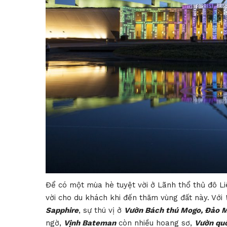
Để có một mùa hè tuyệt vời ở Lãnh thổ thủ đô Li
vời cho du khách khi đến thăm vùng đất này. Với
Sapphire
, sự thú vị ở
Vườn Bách thú Mogo, Đảo 
ngờ,
Vịnh Bateman
còn nhiều hoang sơ,
Vườn quố