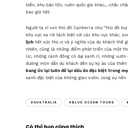
biển, khu bảo tồn, vườn quốc gia khác,…chắc ch
bao giờ hết.
Người ta ví von thủ đô Canberra như “thủ đô bụi
khu vực xa rời tách biệt với các khu vực khác,
lịch
hết sức thú vị và ý nghĩa của du khách thế gi
nhiên, cũng là những điểm phát triển của một thủ
Úc, những cánh đồng cỏ dại xanh rì, những vườn q
đường mòn dẫn du khách đến sự kỳ ảo của thiên n
bang Úc lại luôn để lại dấu ấn đặc biệt trong m
xanh đặc biệt của không gian vườn, cùng sự nền 
#AUSTRALIA
#BLUE OCEAN TOURS
Có thể bạn cũng thích