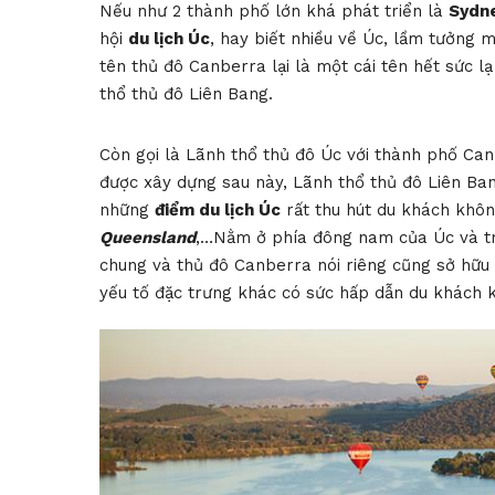
Nếu như 2 thành phố lớn khá phát triển là
Sydn
hội
du lịch Úc
, hay biết nhiều về Úc, lầm tưởng m
tên thủ đô Canberra lại là một cái tên hết sức 
thổ thủ đô Liên Bang.
Còn gọi là Lãnh thổ thủ đô Úc với thành phố Can
được xây dựng sau này, Lãnh thổ thủ đô Liên Ban
những
điểm du lịch Úc
rất thu hút du khách khôn
Queensland
,…Nằm ở phía đông nam của Úc và t
chung và thủ đô Canberra nói riêng cũng sở hữu r
yếu tố đặc trưng khác có sức hấp dẫn du khách