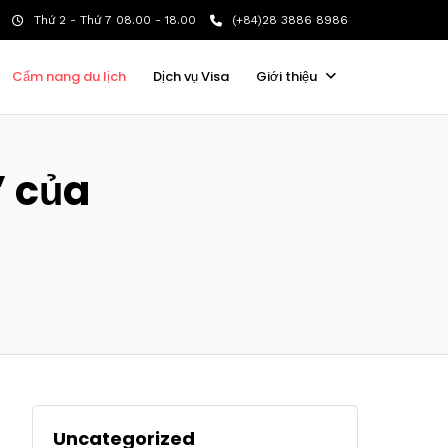
Thứ 2 - Thứ 7 08.00 - 18.00
(+84)28 3886 8986
Cẩm nang du lịch
Dịch vụ Visa
Giới thiệu
” của
Uncategorized