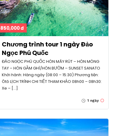
850,000 đ
Chương trình tour 1 ngày Đảo
Ngọc Phú Quốc
ĐẢO NGỌC PHÚ QUỐC HÒN MÂY RÚT – HÒN MÓNG
TAY – HÒN GẦM GHÌ/HÒN BƯỜM – SUNSET SANATO
Khởi hành: Hàng ngày (08:00 – 15:30) Phương tiện:
Ôtô LỊCH TRÌNH CHI TIẾT THAM KHẢO 08h00 – 08h30:
Xe – […]
1 ngày