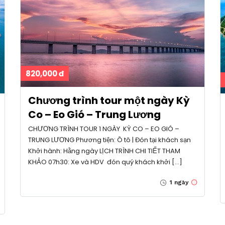
820,000 đ
Chương trình tour một ngày Kỳ
Co – Eo Gió – Trung Lương
CHƯƠNG TRÌNH TOUR 1 NGÀY KỲ CO – EO GIÓ –
TRUNG LƯƠNG Phương tiện: Ô tô | Đón tại khách sạn
Khởi hành: Hằng ngày LỊCH TRÌNH CHI TIẾT THAM
KHẢO 07h30: Xe và HDV đón quý khách khởi […]
1 ngày