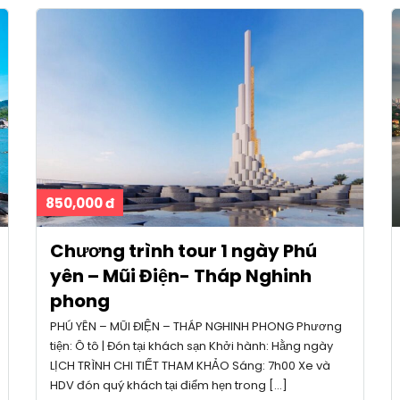
850,000 đ
Chương trình tour 1 ngày Phú
yên – Mũi Điện- Tháp Nghinh
phong
PHÚ YÊN – MŨI ĐIỆN – THÁP NGHINH PHONG Phương
tiện: Ô tô | Đón tại khách sạn Khởi hành: Hằng ngày
LỊCH TRÌNH CHI TIẾT THAM KHẢO Sáng: 7h00 Xe và
HDV đón quý khách tại điểm hẹn trong […]