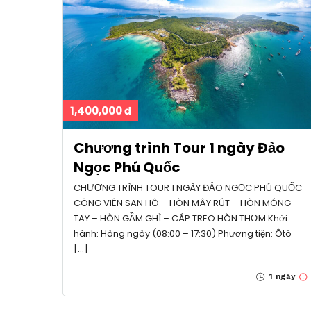
1,400,000 đ
Chương trình Tour 1 ngày Đảo
Ngọc Phú Quốc
CHƯƠNG TRÌNH TOUR 1 NGÀY ĐẢO NGỌC PHÚ QUỐC
CÔNG VIÊN SAN HÔ – HÒN MÂY RÚT – HÒN MÓNG
TAY – HÒN GẦM GHÌ – CÁP TREO HÒN THƠM Khởi
hành: Hàng ngày (08:00 – 17:30) Phương tiện: Ôtô
[…]
1 ngày