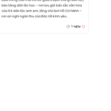
bảo tàng dân tộc học – nơi lưu giữ bản sắc văn hóa
của 54 dân tộc anh em, lăng chủ tịch Hồ Chí Minh –
nơi an nghỉ ngàn thu của Bác Hồ kính yêu…
1 ngày