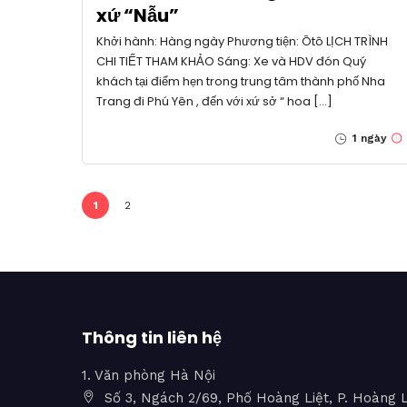
xứ “Nẫu”
Khởi hành: Hàng ngày Phương tiện: Ôtô LỊCH TRÌNH
CHI TIẾT THAM KHẢO Sáng: Xe và HDV đón Quý
khách tại điểm hẹn trong trung tâm thành phố Nha
Trang đi Phú Yên , đến với xứ sở “ hoa […]
1 ngày
1
2
Thông tin liên hệ
1. Văn phòng Hà Nội
Số 3, Ngách 2/69, Phố Hoàng Liệt, P. Hoàng L