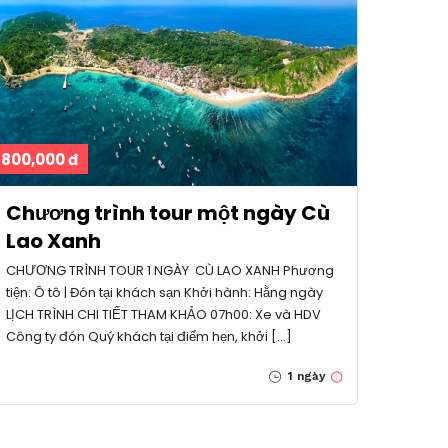
800,000 đ
Chương trình tour một ngày Cù
Lao Xanh
CHƯƠNG TRÌNH TOUR 1 NGÀY CÙ LAO XANH Phương
tiện: Ô tô | Đón tại khách sạn Khởi hành: Hằng ngày
LỊCH TRÌNH CHI TIẾT THAM KHẢO 07h00: Xe và HDV
Công ty đón Quý khách tại điểm hẹn, khởi […]
1 ngày