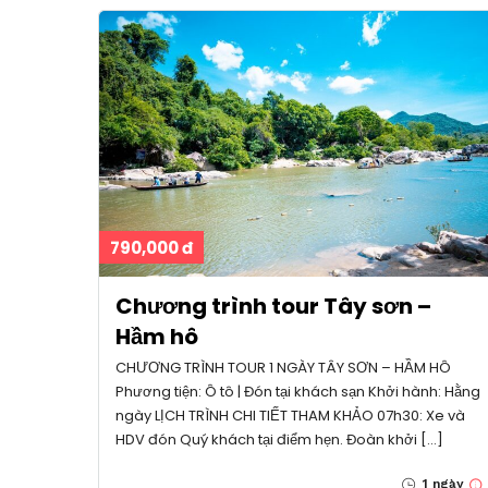
790,000 đ
Chương trình tour Tây sơn –
Hầm hô
CHƯƠNG TRÌNH TOUR 1 NGÀY TÂY SƠN – HẦM HÔ
Phương tiện: Ô tô | Đón tại khách sạn Khởi hành: Hằng
ngày LỊCH TRÌNH CHI TIẾT THAM KHẢO 07h30: Xe và
HDV đón Quý khách tại điểm hẹn. Đoàn khởi […]
1 ngày