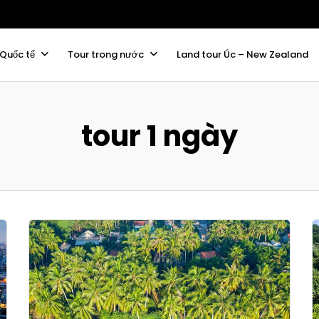
 Quốc tế
Tour trong nước
Land tour Úc – New Zealand
tour 1 ngày