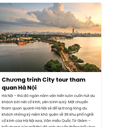
Chương trình City tour tham
quan Hà Nội
Hà Nội – thủ đô ngàn năm văn hiến luôn cuốn hút du
khách bởi nét cổ kính, yên bình lạ kỳ. Một chuyến
tham quan quanh Hà Nội sẽ để lại trong lòng du
khách những kỷ niệm khó quên về 36 khu phố nghề
cổ kính của Hà Nội xưa, Văn miếu Quốc Tử Giám –
biểu trưng của một thủ đô giàu truyền thống hiếu học,