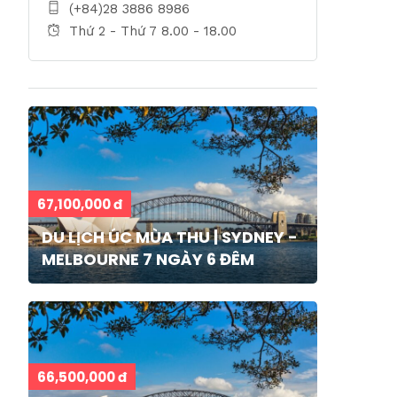
(+84)28 3886 8986
Thứ 2 - Thứ 7 8.00 - 18.00
67,100,000 đ
DU LỊCH ÚC MÙA THU | SYDNEY -
MELBOURNE 7 NGÀY 6 ĐÊM
66,500,000 đ