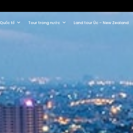
 Quốc tế
Tour trong nước
Land tour Úc – New Zealand