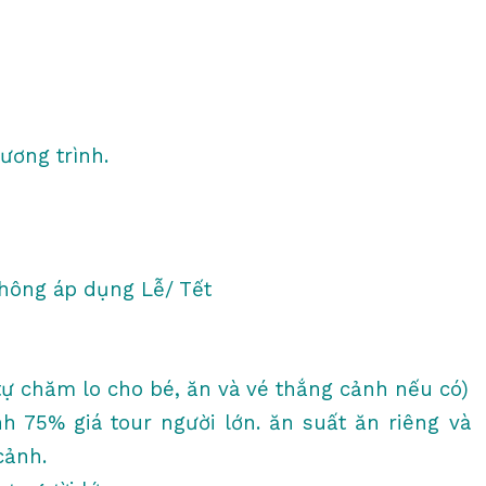
ương trình.
không áp dụng Lễ/ Tết
M
tự chăm lo cho bé, ăn và vé thắng cảnh nếu có)
nh 75% giá tour người lớn. ăn suất ăn riêng và
cảnh.