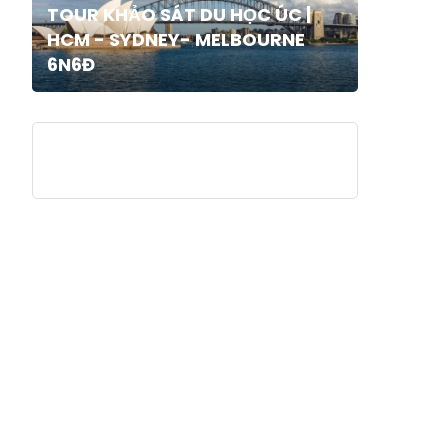
TOUR KHẢO SÁT DU HỌC ÚC |
HCM - SYDNEY- MELBOURNE
6N6Đ