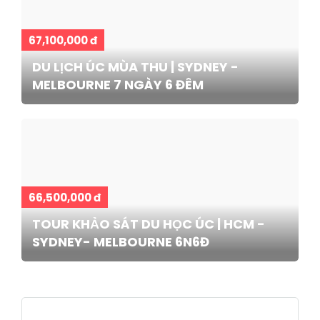
67,100,000 đ
DU LỊCH ÚC MÙA THU | SYDNEY -
MELBOURNE 7 NGÀY 6 ĐÊM
66,500,000 đ
TOUR KHẢO SÁT DU HỌC ÚC | HCM -
SYDNEY- MELBOURNE 6N6Đ