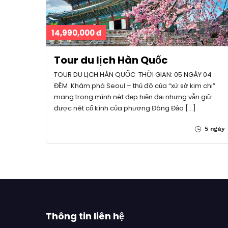
14,990,000 đ
Tour du lịch Hàn Quốc
TOUR DU LỊCH HÀN QUỐC THỜI GIAN: 05 NGÀY 04
ĐÊM Khám phá Seoul – thủ đô của “xứ sở kim chi”
mang trong mình nét đẹp hiện đại nhưng vẫn giữ
được nét cổ kính của phương Đông Đảo […]
5 ngày
Thông tin liên hệ