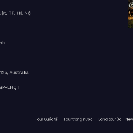
iệt, TP. Hà Nội
inh
25, Australia
L-GP-LHQT
Tour Quốc tế
Tour trong nước
Land tour Úc – Ne