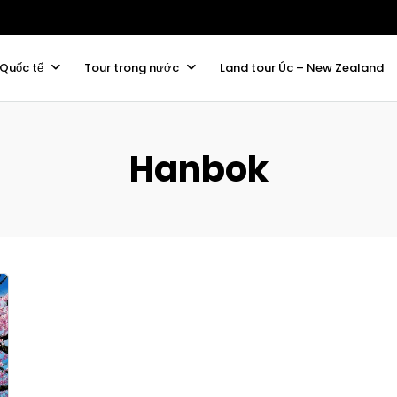
 Quốc tế
Tour trong nước
Land tour Úc – New Zealand
Hanbok