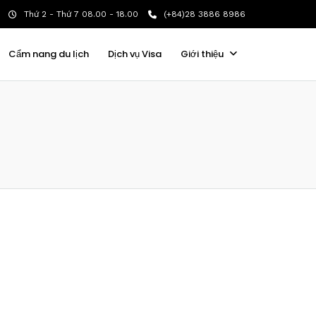
Thứ 2 - Thứ 7 08.00 - 18.00
(+84)28 3886 8986
Cẩm nang du lịch
Dịch vụ Visa
Giới thiệu