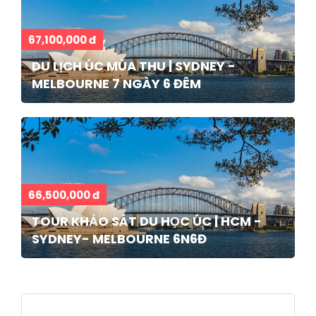
67,100,000 đ
DU LỊCH ÚC MÙA THU | SYDNEY -
MELBOURNE 7 NGÀY 6 ĐÊM
66,500,000 đ
TOUR KHẢO SÁT DU HỌC ÚC | HCM -
SYDNEY- MELBOURNE 6N6Đ