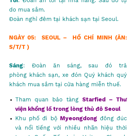
Tối
: Đoàn ăn tối tại nhà hàng. Sau đó tự
do mua sắm.
Đoàn nghỉ đêm tại khách sạn tại Seoul.
NGÀY 05: SEOUL – HỒ CHÍ MINH (ĂN:
S/T/T )
Sáng
: Đoàn ăn sáng, sau đó trả
phòng khách sạn, xe đón Quý khách quý
khách mua sắm tại cửa hàng miễn thuế.
Tham quan bảo tàng
Starfied – Thư
viện khổng lồ trong lòng thủ đô Seoul
Khu phố đi bộ
Myeongdong
đông đúc
và nổi tiếng với nhiều nhãn hiệu thời