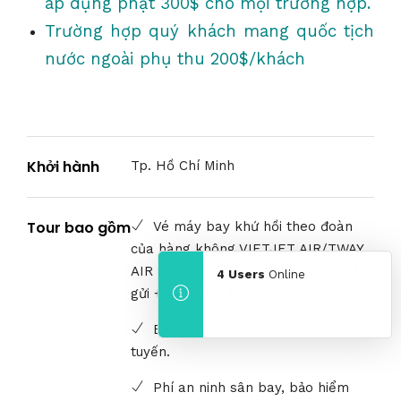
áp dụng phạt 300$ cho mọi trường hợp.
Trường hợp quý khách mang quốc tịch
nước ngoài phụ thu 200$/khách
Khởi hành
Tp. Hồ Chí Minh
Tour bao gồm
Vé máy bay khứ hồi theo đoàn
của hàng không VIETJET AIR/TWAY
AIR (SGN-ICN-SGN) 20kg hành lý ký
4 Users
Online
gửi + 7kg xách tay.
Bảo hiểm du lịch Quốc tế suốt
tuyến.
Phí an ninh sân bay, bảo hiểm