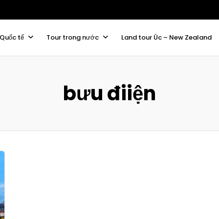
 Quốc tế
Tour trong nước
Land tour Úc – New Zealand
bưu điiện