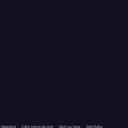
w Zealand
Cẩm nang du lịch
Dịch vụ Visa
Giới thiệu