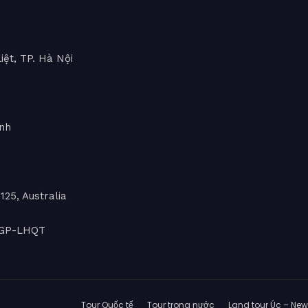
iệt, TP. Hà Nội
inh
25, Australia
L-GP-LHQT
Tour Quốc tế
Tour trong nước
Land tour Úc – Ne