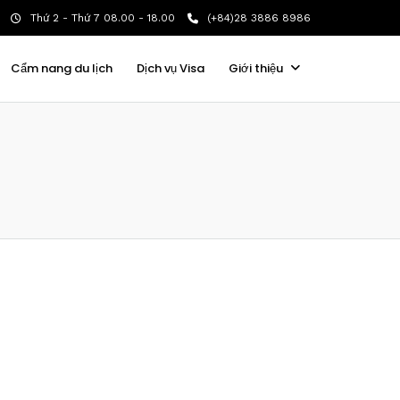
Thứ 2 - Thứ 7 08.00 - 18.00
(+84)28 3886 8986
Cẩm nang du lịch
Dịch vụ Visa
Giới thiệu