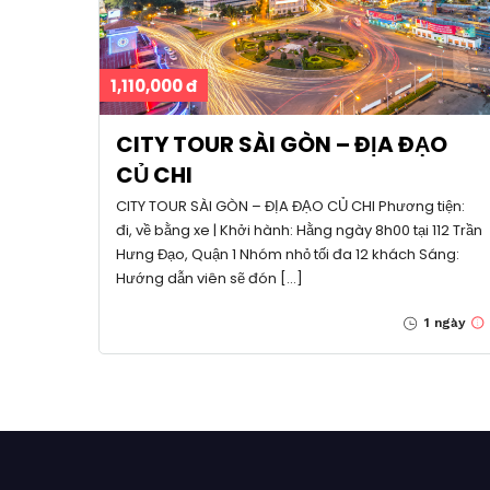
1,110,000 đ
CITY TOUR SÀI GÒN – ĐỊA ĐẠO
CỦ CHI
CITY TOUR SÀI GÒN – ĐỊA ĐẠO CỦ CHI Phương tiện:
đi, về bằng xe | Khởi hành: Hằng ngày 8h00 tại 112 Trần
Hưng Đạo, Quận 1 Nhóm nhỏ tối đa 12 khách Sáng:
Hướng dẫn viên sẽ đón […]
1 ngày