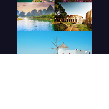
Tour Quốc tế
Tour trong nước
Land tour Úc – New Zealand
Cẩm nang du lịch
Dịch vụ Visa
Giới thiệu