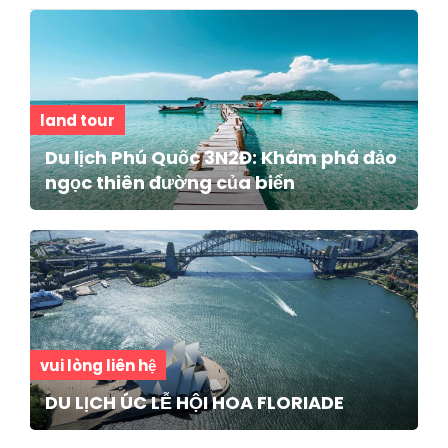
land tour
Du lịch Phú Quốc 3N2Đ: Khám phá đảo
ngọc thiên đường của biển
vui lòng liên hệ
DU LỊCH ÚC LỄ HỘI HOA FLORIADE