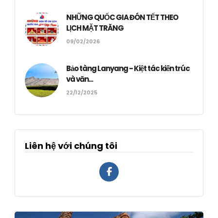
NHỮNG QUỐC GIA ĐÓN TẾT THEO
LỊCH MẶT TRĂNG
09/02/2026
Bảo tàng Lanyang - Kiệt tác kiến trúc
và văn...
22/12/2025
Liên hệ với chúng tôi