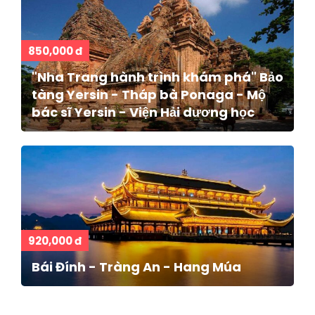
850,000 đ
"Nha Trang hành trình khám phá" Bảo
tàng Yersin - Tháp bà Ponaga - Mộ
bác sĩ Yersin - Viện Hải dương học
920,000 đ
Bái Đính - Tràng An - Hang Múa