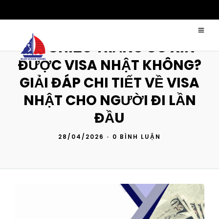
HỘ CHIẾU TRẮNG CÓ XIN
ĐƯỢC VISA NHẬT KHÔNG?
GIẢI ĐÁP CHI TIẾT VỀ VISA
NHẬT CHO NGƯỜI ĐI LẦN
ĐẦU
28/04/2026
•
0 BÌNH LUẬN