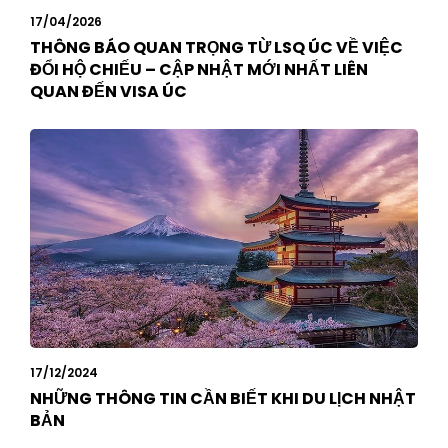
17/04/2026
THÔNG BÁO QUAN TRỌNG TỪ LSQ ÚC VỀ VIỆC
ĐỔI HỘ CHIẾU – CẬP NHẬT MỚI NHẤT LIÊN
QUAN ĐẾN VISA ÚC
17/12/2024
NHỮNG THÔNG TIN CẦN BIẾT KHI DU LỊCH NHẬT
BẢN