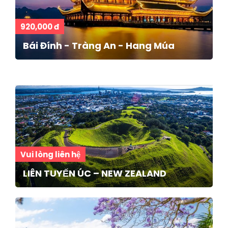
920,000 đ
Bái Đính - Tràng An - Hang Múa
Vui lòng liên hệ
LIÊN TUYẾN ÚC – NEW ZEALAND