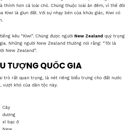
à thính hơn cả loài chó. Chúng thuộc loài ăn đêm, vì thế đôi
 Kiwi là giun đất. Với sự nhạy bén của khứu giác, Kiwi có
m.
ó tiếng kêu “Kiwi”. Chúng được người
New Zealand
quý trọng
gia. Những người New Zealand thường nói rằng: “Tôi là
gười New Zealand”.
ỂU TƯỢNG QUỐC GIA
i trò rất quan trọng, là nét riêng biểu trưng cho đất nước
g, vượt khó của dân tộc này.
Cây
dương
xỉ bạc ở
New