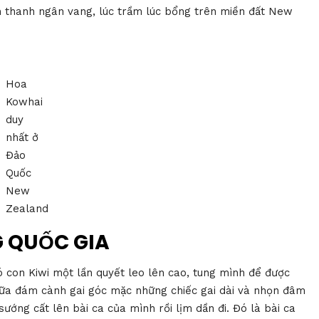
m thanh ngân vang, lúc trầm lúc bổng trên miền đất New
Hoa
Kowhai
duy
nhất ở
Đảo
Quốc
New
Zealand
G QUỐC GIA
ó con Kiwi một lần quyết leo lên cao, tung mình để được
Giữa đám cành gai góc mặc những chiếc gai dài và nhọn đâm
ớng cất lên bài ca của mình rồi lịm dần đi. Đó là bài ca