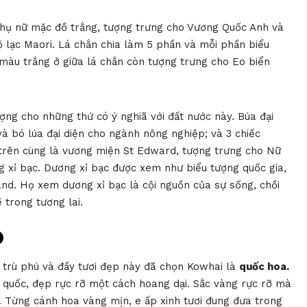
hụ nữ mặc đồ trắng, tượng trưng cho Vương Quốc Anh và
 lạc Maori. Lá chắn chia làm 5 phần và mỗi phần biểu
màu trắng ở giữa lá chắn còn tượng trưng cho Eo biển
ượng cho những thứ có ý nghiã với đất nước này. Búa đại
à bó lúa đại diện cho ngành nông nghiệp; và 3 chiếc
 trên cùng là vương miện St Edward, tượng trưng cho Nữ
ng xỉ bạc. Dương xỉ bạc được xem như biểu tượng quốc gia,
nd. Họ xem dương xỉ bạc là cội nguồn của sự sống, chồi
trong tương lai.
D
, trù phú và đầy tươi đẹp này đã chọn Kowhai là
quốc hoa.
quốc, đẹp rực rỡ một cách hoang dại. Sắc vàng rực rỡ mà
. Từng cánh hoa vàng mịn, e ấp xinh tươi đung đưa trong