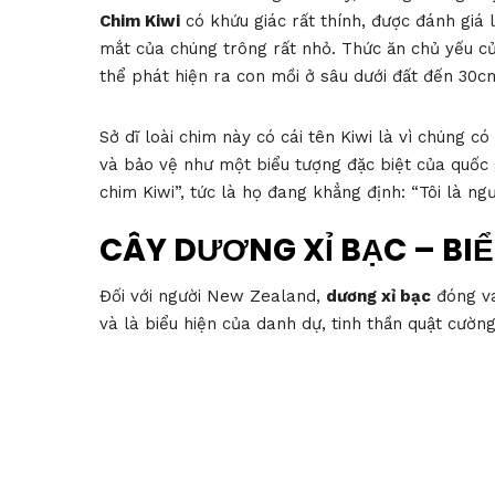
Chim Kiwi
có khứu giác rất thính, được đánh giá l
mắt của chúng trông rất nhỏ. Thức ăn chủ yếu của
thể phát hiện ra con mồi ở sâu dưới đất đến 30c
Sở dĩ loài chim này có cái tên Kiwi là vì chúng c
và bảo vệ như một biểu tượng đặc biệt của quốc 
chim Kiwi”, tức là họ đang khẳng định: “Tôi là n
CÂY DƯƠNG XỈ BẠC – BI
Đối với người New Zealand,
dương xỉ bạc
đóng va
và là biểu hiện của danh dự, tinh thần quật cườn