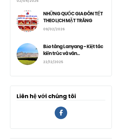
02/04/2026
NHỮNG QUỐC GIA ĐÓN TẾT
THEO LỊCH MẶT TRĂNG
09/02/2026
Bảo tàng Lanyang - Kiệt tác
kiến trúc và văn...
22/12/2025
Liên hệ với chúng tôi