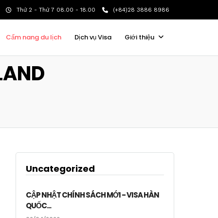
Thứ 2 - Thứ 7 08.00 - 18.00
(+84)28 3886 8986
Cẩm nang du lịch
Dịch vụ Visa
Giới thiệu
LAND
Uncategorized
CẬP NHẬT CHÍNH SÁCH MỚI - VISA HÀN
QUỐC...