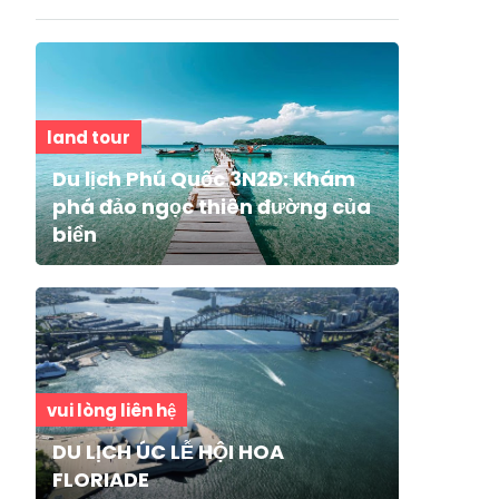
land tour
Du lịch Phú Quốc 3N2Đ: Khám
phá đảo ngọc thiên đường của
biển
vui lòng liên hệ
DU LỊCH ÚC LỄ HỘI HOA
FLORIADE