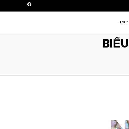
Tour
BIỂ