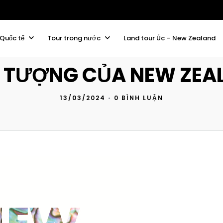
 Quốc tế
Tour trong nước
Land tour Úc – New Zealand
U TƯỢNG CỦA NEW ZEA
13/03/2024
•
0 BÌNH LUẬN