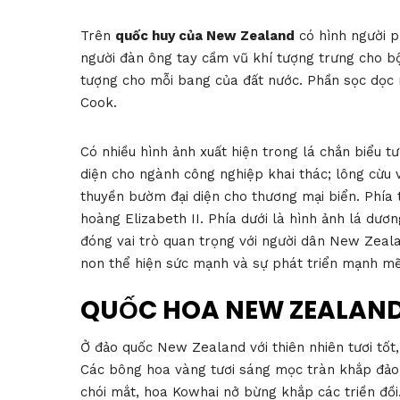
Trên
quốc huy của New Zealand
có hình người p
người đàn ông tay cầm vũ khí tượng trưng cho bộ
tượng cho mỗi bang của đất nước. Phần sọc dọc 
Cook.
Có nhiều hình ảnh xuất hiện trong lá chắn biểu t
diện cho ngành công nghiệp khai thác; lông cừu v
thuyền bườm đại diện cho thương mại biển. Phía
hoàng Elizabeth II. Phía dưới là hình ảnh lá dươ
đóng vai trò quan trọng với người dân New Zeala
non thể hiện sức mạnh và sự phát triển mạnh mẽ 
QUỐC HOA NEW ZEALAN
Ở đảo quốc New Zealand với thiên nhiên tươi tốt
Các bông hoa vàng tươi sáng mọc tràn khắp đảo 
chói mắt, hoa Kowhai nở bừng khắp các triền đồi