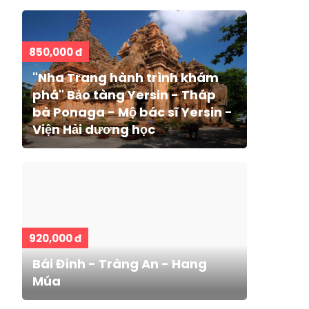
850,000 đ
"Nha Trang hành trình khám
phá" Bảo tàng Yersin - Tháp
bà Ponaga - Mộ bác sĩ Yersin -
Viện Hải dương học
920,000 đ
Bái Đính - Tràng An - Hang
Múa