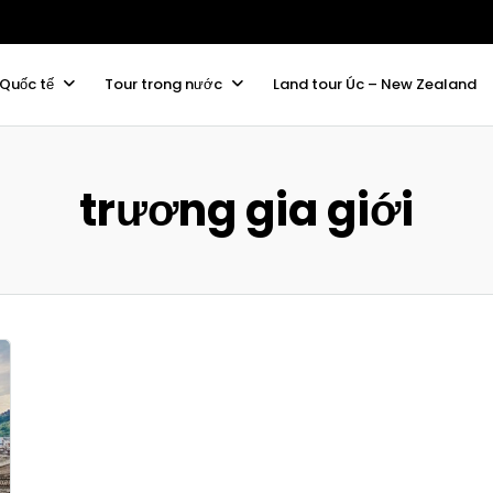
 Quốc tế
Tour trong nước
Land tour Úc – New Zealand
trương gia giới