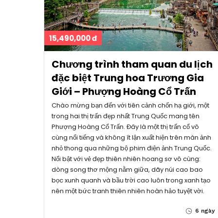
15,490,000 đ
Chương trình tham quan du lịch
đặc biệt Trung hoa Trương Gia
Giới – Phượng Hoàng Cổ Trấn
Chào mừng bạn đến với tiên cảnh chốn hạ giới, một
trong hai thị trấn đẹp nhất Trung Quốc mang tên
Phượng Hoàng Cổ Trấn. Đây là một thị trấn cổ vô
cùng nổi tiếng và không ít lận xuất hiện trên màn ảnh
nhỏ thong qua những bộ phim điện ảnh Trung Quốc.
Nổi bật với vẻ đẹp thiên nhiên hoang sơ vô cùng:
dòng song thơ mộng nằm giữa, dãy núi cao bao
bọc xunh quanh và bầu trời cao luôn trong xanh tạo
nên một bức tranh thiên nhiên hoàn hảo tuyệt vời.
6 ngày