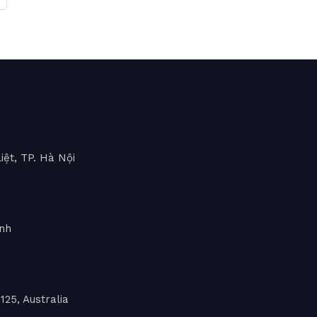
iệt, TP. Hà Nội
inh
25, Australia