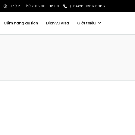
Thứ 2 - Thứ 7 08.00 - 18.00
(+84)28 3886 8986
Cẩm nang du lịch
Dịch vụ Visa
Giới thiệu