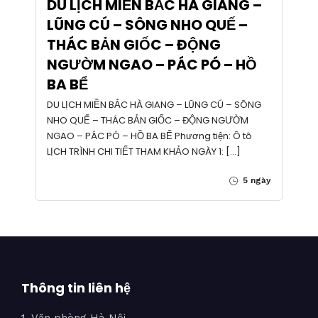
DU LỊCH MIỀN BẮC HÀ GIANG –
LŨNG CÚ – SÔNG NHO QUẾ –
THÁC BẢN GIỐC – ĐỘNG
NGƯỜM NGAO – PÁC PÓ – HỒ
BA BỂ
DU LỊCH MIỀN BẮC HÀ GIANG – LŨNG CÚ – SÔNG
NHO QUẾ – THÁC BẢN GIỐC – ĐỘNG NGƯỜM
NGAO – PÁC PÓ – HỒ BA BỂ Phương tiện: Ô tô
LỊCH TRÌNH CHI TIẾT THAM KHẢO NGÀY 1: […]
5 ngày
Thông tin liên hệ
1. Văn phòng Hà Nội