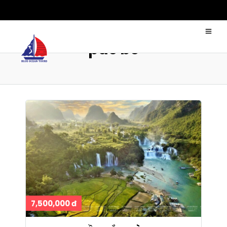
pác bó
7,500,000 đ