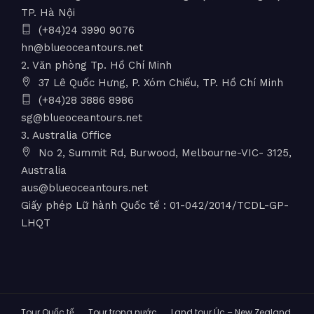
TP. Hà Nội
(+84)24 3990 9076
hn@blueoceantours.net
2. Văn phòng Tp. Hồ Chí Minh
37 Lê Quốc Hưng, P. Xóm Chiếu, TP. Hồ Chí Minh
(+84)28 3886 8986
sg@blueoceantours.net
3. Australia Office
No 2, Summit Rd, Burwood, Melbourne-VIC- 3125,
Australia
aus@blueoceantours.net
Giấy phép Lữ hành Quốc tế : 01-042/2014/TCDL-GP-
LHQT
Tour Quốc tế
Tour trong nước
Land tour Úc – New Zealand