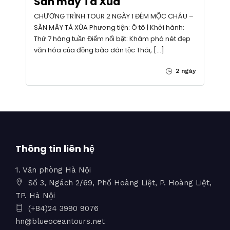
Săn mây Tà Xùa
CHƯƠNG TRÌNH TOUR 2 NGÀY 1 ĐÊM MỘC CHÂU –
SĂN MÂY TÀ XÙA Phương tiện: Ô tô | Khởi hành:
Thứ 7 hàng tuần Điểm nổi bật: Khám phá nét đẹp
văn hóa của đồng bào dân tộc Thái, […]
2 ngày
Thông tin liên hệ
1. Văn phòng Hà Nội
Số 3, Ngách 2/69, Phố Hoàng Liệt, P. Hoàng Liệt,
TP. Hà Nội
(+84)24 3990 9076
hn@blueoceantours.net