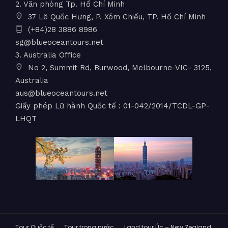
2. Văn phòng Tp. Hồ Chí Minh
37 Lê Quốc Hưng, P. Xóm Chiếu, TP. Hồ Chí Minh
(+84)28 3886 8986
sg@blueoceantours.net
3. Australia Office
No 2, Summit Rd, Burwood, Melbourne-VIC- 3125,
Australia
aus@blueoceantours.net
Giấy phép Lữ hành Quốc tế : 01-042/2014/TCDL-GP-
LHQT
Tour Quốc tế
Tour trong nước
Land tour Úc – New Zealand