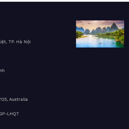
iệt, TP. Hà Nội
inh
25, Australia
L-GP-LHQT