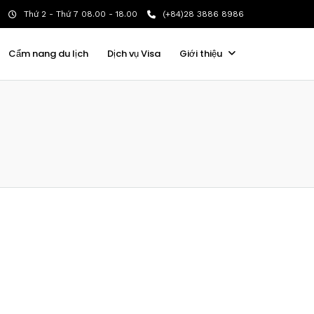
Thứ 2 - Thứ 7 08.00 - 18.00
(+84)28 3886 8986
Cẩm nang du lịch
Dịch vụ Visa
Giới thiệu