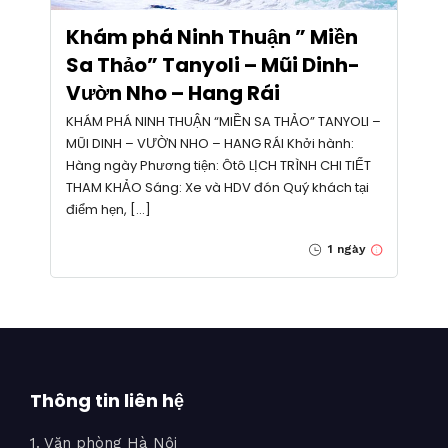
Khám phá Ninh Thuận ” Miền
Sa Thảo” Tanyoli – Mũi Dinh-
Vườn Nho – Hang Rái
KHÁM PHÁ NINH THUẬN “MIỀN SA THẢO” TANYOLI –
MŨI DINH – VƯỜN NHO – HANG RÁI Khởi hành:
Hàng ngày Phương tiện: Ôtô LỊCH TRÌNH CHI TIẾT
THAM KHẢO Sáng: Xe và HDV đón Quý khách tại
điểm hẹn, […]
1 ngày
Thông tin liên hệ
1. Văn phòng Hà Nội