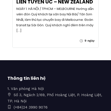
LIÊN TUYẾN ÚC – NEW ZEALAND
NGÀY 1: HÀ NỘI / TPHCM – MELBOURNE Hướng dẫn
viên đón Quý khách tại sân bay Nội Bài/ Tân Sơn
Nhất, làm thủ tục chuyến bay đi Melbourne. Đoàn
transit tại Sài Gòn. Quý khách nghỉ đêm trên máy
[…]
9 ngày
Thông tin liên hệ
1. Văn phòng Hà Nội
Số 3, Ngách 2/69, Phố Hoàng Liệt, P. Hoàng Liệt,
TP. Hà Nội
(+84)24 3990 9076