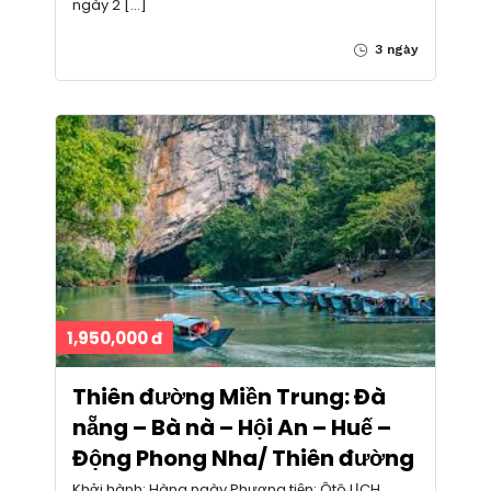
ngày 2 […]
3 ngày
1,950,000 đ
Thiên đường Miền Trung: Đà
nẵng – Bà nà – Hội An – Huế –
Động Phong Nha/ Thiên đường
Khởi hành: Hàng ngày Phương tiện: Ôtô LỊCH