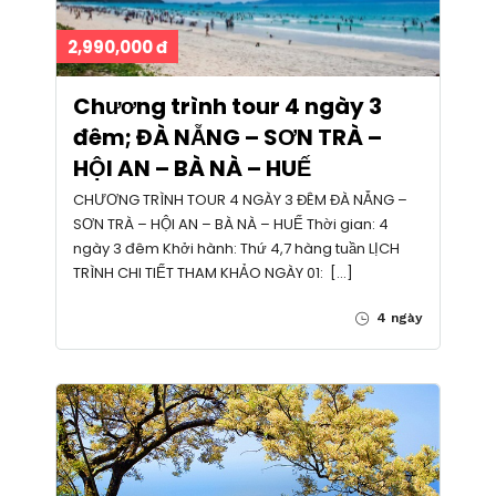
2,990,000 đ
Chương trình tour 4 ngày 3
đêm; ĐÀ NẴNG – SƠN TRÀ –
HỘI AN – BÀ NÀ – HUẾ
CHƯƠNG TRÌNH TOUR 4 NGÀY 3 ĐÊM ĐÀ NẴNG –
SƠN TRÀ – HỘI AN – BÀ NÀ – HUẾ Thời gian: 4
ngày 3 đêm Khởi hành: Thứ 4,7 hàng tuần LỊCH
TRÌNH CHI TIẾT THAM KHẢO NGÀY 01: […]
4 ngày