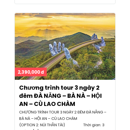
2,390,000 đ
Chương trình tour 3 ngày 2
đêm ĐÀ NẴNG – BÀ NÀ – HỘI
AN – CÙ LAO CHÀM
CHƯƠNG TRÌNH TOUR 3 NGÀY 2 ĐÊM ĐÀ NẴNG –
BÀ NÀ – HỘI AN – CÙ LAO CHÀM
(OPTION 2: NÚI THẦN TÀI) Thời gian: 3