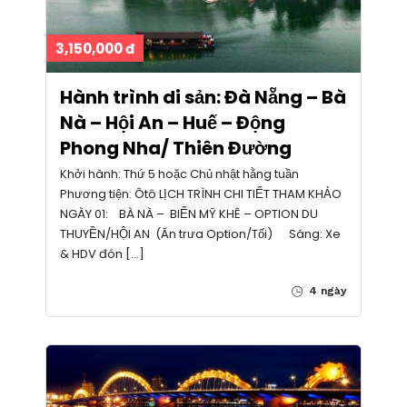
3,150,000 đ
Hành trình di sản: Đà Nẵng – Bà
Nà – Hội An – Huế – Động
Phong Nha/ Thiên Đường
Khởi hành: Thứ 5 hoặc Chủ nhật hằng tuần
Phương tiện: Ôtô LỊCH TRÌNH CHI TIẾT THAM KHẢO
NGÀY 01: BÀ NÀ – BIỂN MỸ KHÊ – OPTION DU
THUYỀN/HỘI AN (Ăn trưa Option/Tối) Sáng: Xe
& HDV đón […]
4 ngày