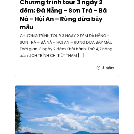
Chương trình tour 3 ngày 2
đêm: Đà Nẵng – Sơn Trà – Bà
Nà – Hội An – Rừng dừa bảy
mẫu
CHƯƠNG TRÌNH TOUR 3 NGÀY 2 ĐÊM ĐÀ NẴNG –
SƠN TRÀ – BÀ NÀ – HỘI AN – RỪNG DỪA BẢY MẪU
Thời gian: 3 ngày 2 đêm Khởi hành: Thứ 4,7 hàng
tuần LỊCH TRÌNH CHI TIẾT THAM […]
3 ngày