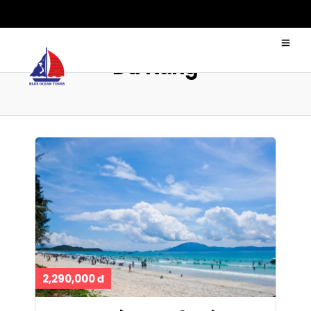
Đà Nẵng
2,290,000 đ