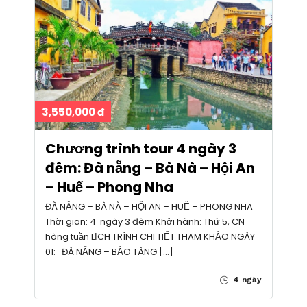
3,550,000 đ
Chương trình tour 4 ngày 3
đêm: Đà nẵng – Bà Nà – Hội An
– Huế – Phong Nha
ĐÀ NẴNG – BÀ NÀ – HỘI AN – HUẾ – PHONG NHA
Thời gian: 4 ngày 3 đêm Khởi hành: Thứ 5, CN
hàng tuần LỊCH TRÌNH CHI TIẾT THAM KHẢO NGÀY
01: ĐÀ NẴNG – BẢO TÀNG […]
4 ngày