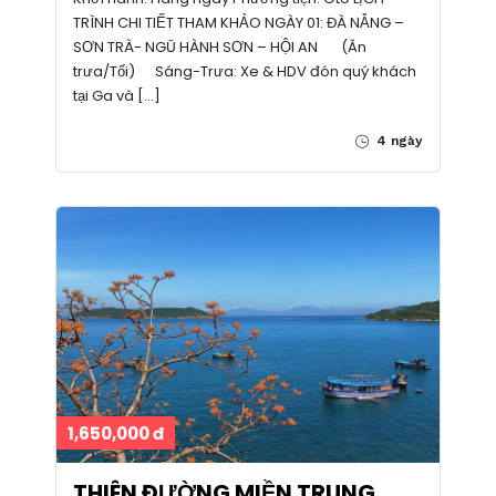
TRÌNH CHI TIẾT THAM KHẢO NGÀY 01: ĐÀ NẴNG –
SƠN TRÀ- NGŨ HÀNH SƠN – HỘI AN (Ăn
trưa/Tối) Sáng-Trưa: Xe & HDV đón quý khách
tại Ga và […]
4 ngày
1,650,000 đ
THIÊN ĐƯỜNG MIỀN TRUNG