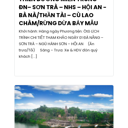
ĐN– SƠN TRÀ – NHS – HỘI AN -
BÀ NÀ/THẦN TÀI – CÙ LAO
CHÀM/RỪNG DỪA BẢY MẪU
Khởi hành: Hàng ngày Phương tiện: Ôtô LỊCH
TRÌNH CHI TIẾT THAM KHẢO NGÀY 01 ĐÀ NẴNG –
SƠN TRÀ – NGŨ HÀNH SƠN – HỘI AN (Ăn
trưa/Tối) Sáng – Trưa: Xe & HDV đón quý
khách […]