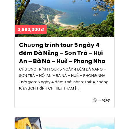
3,990,000 đ
Chương trình tour 5 ngày 4
đêm Đà Nẵng – Sơn Trà – Hội
An – Bà Nà – Huế – Phong Nha
CHƯƠNG TRÌNH TOUR 5 NGÀY 4 ĐÊM ĐÀ NẴNG –
SƠN TRÀ – HỘI AN – BÀ NÀ – HUẾ – PHONG NHA
Thời gian: 5 ngày 4 đêm Khởi hành: Thứ 4,7 hàng
tuần LỊCH TRÌNH CHI TIẾT THAM […]
5 ngày