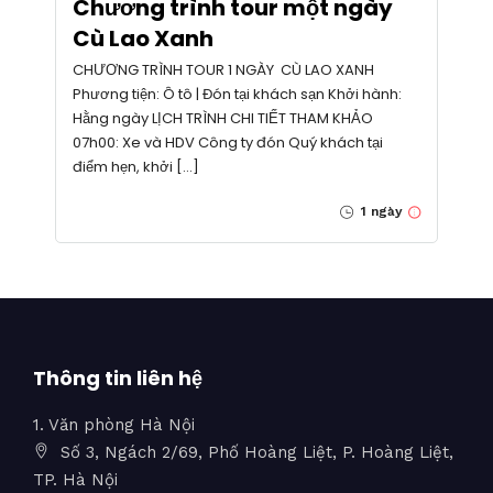
Chương trình tour một ngày
Cù Lao Xanh
CHƯƠNG TRÌNH TOUR 1 NGÀY CÙ LAO XANH
Phương tiện: Ô tô | Đón tại khách sạn Khởi hành:
Hằng ngày LỊCH TRÌNH CHI TIẾT THAM KHẢO
07h00: Xe và HDV Công ty đón Quý khách tại
điểm hẹn, khởi […]
1 ngày
Thông tin liên hệ
1. Văn phòng Hà Nội
Số 3, Ngách 2/69, Phố Hoàng Liệt, P. Hoàng Liệt,
TP. Hà Nội