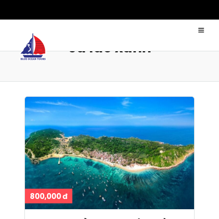
cù lao xanh
800,000 đ