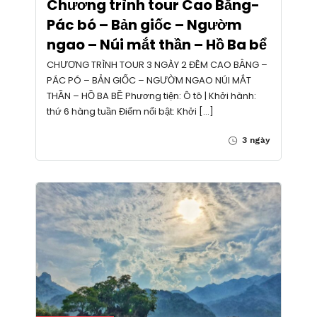
Chương trình tour Cao Bằng-
Pác bó – Bản giốc – Ngườm
ngao – Núi mắt thần – Hồ Ba bể
CHƯƠNG TRÌNH TOUR 3 NGÀY 2 ĐÊM CAO BẰNG –
PÁC PÓ – BẢN GIỐC – NGƯỜM NGAO NÚI MẮT
THẦN – HỒ BA BỀ Phương tiện: Ô tô | Khởi hành:
thứ 6 hàng tuần Điểm nổi bật: Khởi […]
3 ngày