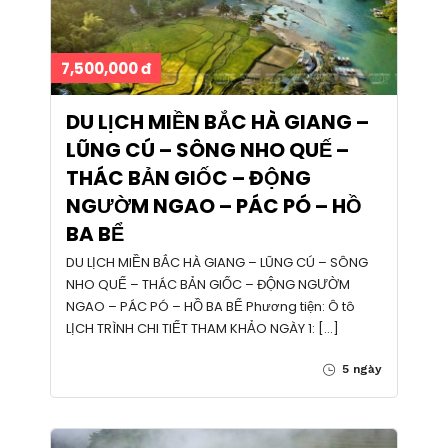
7,500,000 đ
DU LỊCH MIỀN BẮC HÀ GIANG –
LŨNG CÚ – SÔNG NHO QUẾ –
THÁC BẢN GIỐC – ĐỘNG
NGƯỜM NGAO – PÁC PÓ – HỒ
BA BỂ
DU LỊCH MIỀN BẮC HÀ GIANG – LŨNG CÚ – SÔNG
NHO QUẾ – THÁC BẢN GIỐC – ĐỘNG NGƯỜM
NGAO – PÁC PÓ – HỒ BA BỂ Phương tiện: Ô tô
LỊCH TRÌNH CHI TIẾT THAM KHẢO NGÀY 1: […]
5 ngày