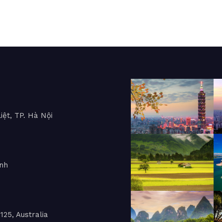
iệt, TP. Hà Nội
inh
25, Australia