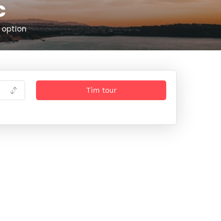
c
 option