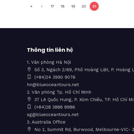
«
‹
17
18
19
20
21
First
Previ
ous
Thông tin liên hệ
1. Văn phòng Hà Nội
Số 3, Ngách 2/69, Phố Hoàng Liệt, P. Hoàng L
(+84)24 3990 9076
hn@blueoceantours.net
2. Văn phòng Tp. Hồ Chí Minh
37 Lê Quốc Hưng, P. Xóm Chiếu, TP. Hồ Chí M
(+84)28 3886 8986
sg@blueoceantours.net
3. Australia Office
No 2, Summit Rd, Burwood, Melbourne-VIC- 31