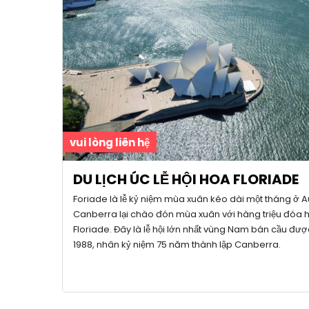
vui lòng liên hệ
DU LỊCH ÚC LỄ HỘI HOA FLORIADE
Foriade là lễ kỷ niệm mùa xuân kéo dài một tháng ở Au
Canberra lại chào đón mùa xuân với hàng triệu đóa h
Floriade. Đây là lễ hội lớn nhất vùng Nam bán cầu đượ
1988, nhân kỷ niệm 75 năm thành lập Canberra.