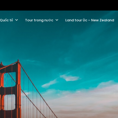
 Quốc tế
Tour trong nước
Land tour Úc – New Zealand