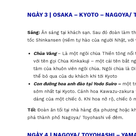
NGÀY 3 | OSAKA – KYOTO – NAGOYA/
Sáng:
Ăn sáng tại khách sạn. Sau đó đoàn làm th
tốc Shinkansen (niềm tự hào của người Nhật, với
Chùa Vàng
– Là một ngôi chùa Thiền tông nổi 
với tên gọi Chùa Kinkakuji – một cái tên bắt ngu
tâm của khuôn viên ngôi chùa. Ngôi chùa là 
thể bỏ qua của du khách khi tới Kyoto
Con đường hoa anh đào tại Yodo Suiro –
một t
sớm nhất tại Kyoto. Cánh hoa Kawazu-zakura 
dáng của một chiếc ô. Khi hoa nở rộ, chiếc ô 
Tối:
Đ
oàn ăn tối tại nhà hàng địa phương hoặc 
phá thành phố Nagoya/ Toyohashi về đêm.
NGÀY 4 | NAGOYA/ TOYOHASHI – YAM