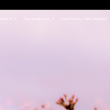
 Quốc tế
Tour trong nước
Land tour Úc – New Zealand