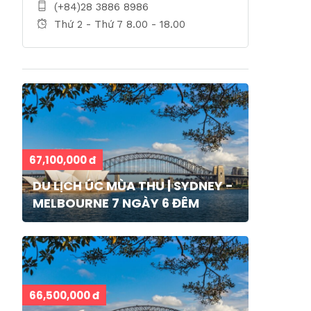
(+84)28 3886 8986
Thứ 2 - Thứ 7 8.00 - 18.00
67,100,000 đ
DU LỊCH ÚC MÙA THU | SYDNEY -
MELBOURNE 7 NGÀY 6 ĐÊM
66,500,000 đ