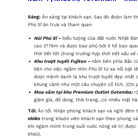
Sáng:
Ăn sáng tại khách sạn. Sau đó đoàn làm th
Phú Sĩ ăn trưa và tham quan
Núi Phú Sĩ –
biểu tượng của đất nước Nhật Bản
cao 3776m và được bao phủ bởi 5 hồ bao quan
thời tiết tốt
(trong trường hợp thời tiết xấu sẽ
Khu trượt tuyết Fujiten –
nằm bên phía Bắc củ
tiện cho việc ngắm nhìn Phú Sĩ từ xa nổi bật 
được mệnh danh là khu trượt tuyết đẹp nhất c
khung cảnh như một câu chuyện cổ tích
. (Chi 
Mua sắm tại khu Premium Outlet Gotemba:
r
giảm giá, đồ dùng, thời trang…có nhiều mặt h
Tối:
Ăn tối. Nhận phòng khách sạn và nghỉ đêm t
nhiên
trong khuôn viên khách sạn theo phong cá
khi ngâm mình trong suối nước nóng sẽ trị đượ
khác).