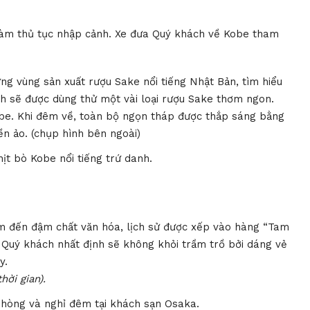
làm thủ tục nhập cảnh. Xe đưa Quý khách về Kobe tham
ng vùng sản xuất rượu Sake nổi tiếng Nhật Bản, tìm hiểu
ch sẽ được dùng thử một vài loại rượu Sake thơm ngon.
be. Khi đêm về, toàn bộ ngọn tháp được thắp sáng bằng
ền ảo. (chụp hình bên ngoài)
ịt bò Kobe nổi tiếng trứ danh.
ểm đến đậm chất văn hóa, lịch sử được xếp vào hàng “Tam
 Quý khách nhất định sẽ không khỏi trầm trồ bởi dáng vẻ
ày.
hời gian).
phòng và nghỉ đêm tại khách sạn Osaka.