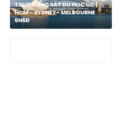
TOUR KHẢO SÁT DU HỌC ÚC |
HCM - SYDNEY- MELBOURNE
6N6Đ