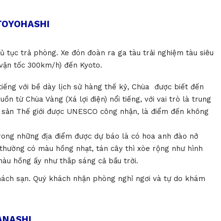
 TOYOHASHI
ủ tục trả phòng. Xe đón đoàn ra ga tàu trải nghiệm tàu siêu
 vận tốc 300km/h) đến Kyoto.
tiếng với bề dày lịch sử hàng thế kỷ, Chùa được biết đến
ồn từ Chùa Vàng (Xá lợi điện) nổi tiếng, với vai trò là trung
Di sản Thế giới được UNESCO công nhận, là điểm đến không
rong những địa điểm được dự báo là có hoa anh đào nở
thường có màu hồng nhạt, tán cây thì xòe rộng như hình
màu hồng ấy như thắp sáng cả bầu trời.
khách sạn. Quý khách nhận phòng nghỉ ngơi và tự do khám
ANASHI