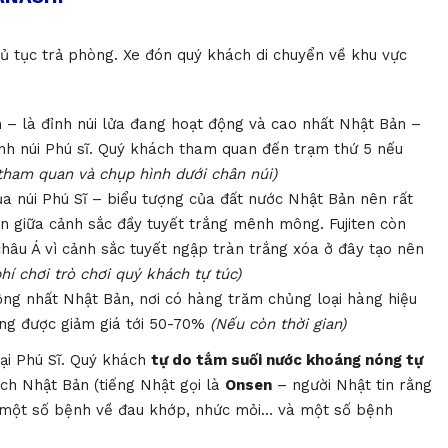
ủ tục trả phòng. Xe đón quý khách di chuyển về khu vực
 – là đỉnh núi lửa đang hoạt động và cao nhất Nhật Bản –
h núi Phú sĩ. Quý khách tham quan đến trạm thứ 5 nếu
 tham quan và chụp hình dưới chân núi)
a núi Phú Sĩ – biểu tượng của đất nước Nhật Bản nên rất
lên giữa cảnh sắc đầy tuyết trắng mênh mông. Fujiten còn
hâu Á vì cảnh sắc tuyết ngập tràn trắng xóa ở đây tạo nên
phí chơi trò chơi quý khách tự túc)
ộng nhất Nhật Bản, nơi có hàng trăm chủng loại hàng hiệu
àng được giảm giá tới 50-70%
(Nếu còn thời gian)
ại Phú Sĩ.
Quý khách
tự do tắm suối nước khoáng nóng tự
ch Nhật Bản (tiếng Nhật gọi là
Onsen
– người Nhật tin rằng
c một số bệnh về đau khớp, nhức mỏi… và một số bệnh