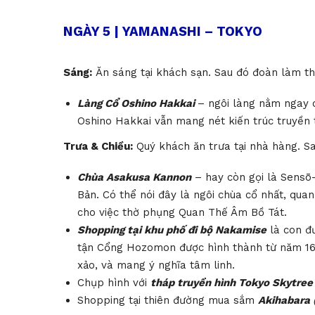
NGÀY 5 | YAMANASHI – TOKYO
Sáng:
Ăn sáng tại khách sạn. Sau đó đoàn làm t
Làng Cổ Oshino Hakkai
– ngôi làng nằm ngay d
Oshino Hakkai vẫn mang nét kiến trúc truyền 
Trưa & Chiều:
Quý khách ăn trưa tại nhà hàng. S
Chùa Asakusa Kannon
–
hay còn gọi là Sensō-
Bản. Có thể nói đây là ngôi chùa cổ nhất, qua
cho việc thờ phụng Quan Thế Âm Bồ Tát.
Shopping tại khu phố đi bộ Nakamise
là con 
tận Cổng Hozomon
được hình thành từ năm 16
xảo, và mang ý nghĩa tâm linh.
Chụp hình với
tháp truyền hình Tokyo Skytree
Shopping tại thiên đường mua sắm
Akihabara