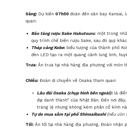
Sáng:
Dự kiến
07h50
đoàn đến
sân bay Kansai, 
quan:
Bảo tàng rượu Sake Hakutsuru
:
một trong nhữ
quy trình chế biến rượu Sake, sau đó quý khá
Tháp cảng Kobe
:
biểu tượng của thành phố Ko
đèn LED tạo ra một quang cảnh lung linh, huy
Trưa:
Ăn trưa tại nhà hàng địa phương với món th
Chiều:
Đoàn di chuyển về Osaka tham quan:
Lâu đài Osaka (chụp hình bên ngoài):
là đi
đại danh thành” của Nhật Bản. Đến nơi đây,
tráng lệ nhưng không kém phần cổ kính n
Tự do mua sắm tại phố Shinsaibashi
(nếu còn t
Tối:
Ăn tối tại nhà hàng địa phương. Đoàn nhận 