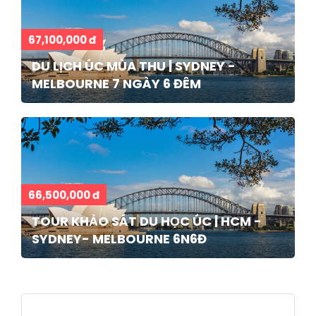
67,100,000 đ
DU LỊCH ÚC MÙA THU | SYDNEY -
MELBOURNE 7 NGÀY 6 ĐÊM
66,500,000 đ
TOUR KHẢO SÁT DU HỌC ÚC | HCM -
SYDNEY- MELBOURNE 6N6Đ