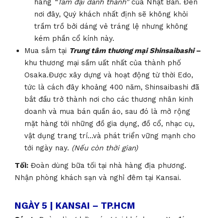
hàng
“Tam đại danh thành”
của Nhật Bản. Đến
nơi đây, Quý khách nhất định sẽ không khỏi
trầm trồ bởi dáng vẻ tráng lệ nhưng không
kém phần cổ kính này.
Mua sắm tại
Trung tâm thương mại Shinsaibashi
–
khu thương mại sầm uất nhất của thành phố
Osaka.Được xây dựng và hoạt động từ thời Edo,
tức là cách đây khoảng 400 năm, Shinsaibashi đã
bắt đầu trở thành nơi cho các thương nhân kinh
doanh và mua bán quần áo, sau đó là mở rộng
mặt hàng tới những đồ gia dụng, đồ cổ, nhạc cụ,
vật dụng trang trí…và phát triển vững mạnh cho
tới ngày nay.
(Nếu còn thời gian)
Tối:
Đoàn dùng bữa tối tại nhà hàng địa phương.
Nhận phòng khách sạn và nghỉ đêm tại Kansai.
NGÀY 5 | KANSAI – TP.HCM