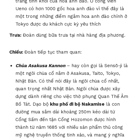
trắng tinh khôi của hoa anh đào. Ở công viên
Ueno có hơn 1000 gốc hoa anh đào vì thế đây là
một trong những điểm ngắm hoa anh đào chính ở
Tokyo được du khách cực kỳ yêu thích
Trưa:
Đoàn dùng bữa trưa tại nhà hàng địa phương.
Chiều:
Đoàn tiếp tục tham quan:
Chùa Asakusa Kannon
–
hay còn gọi là Sensō-ji là
một ngôi chùa cổ nằm ở Asakusa, Taito, Tokyo,
Nhật Bản. Có thể nói đây là ngôi chùa cổ nhất,
quan trọng nhất Nhật Bản. Ngôi chùa được xây
dựng dành riêng cho việc thờ phụng Quan Thế Âm
Bồ Tát.
Dạo bộ
khu phố đi bộ Nakamise
là con
đường mua sắm dài khoảng 250m kéo dài từ
Cổng Sấm đến tận Cổng Hozomon
được hình
thành từ năm 1685 với nhiều sản phẩm thủ công
mỹ nghệ truyền thống tinh xảo, và mang ý nghĩa