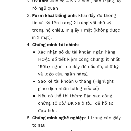
02 ảnh:
kích cỡ 4.5 x 3.5cm, nền trắng, lộ
rõ ngũ quan
Form khai tiếng anh:
khai đầy đủ thông
tin và Ký tên trang 2 trùng với chữ ký
trong hộ chiếu, In giấy 1 mặt (không được
in 2 mặt).
Chứng minh tài chính:
Xác nhận số dư tài khoản ngân hàng
HOẶC sổ tiết kiệm công chứng: ít nhất
150tr/ người, có đầy đủ dấu đỏ, chữ ký
và logo của ngân hàng.
Sao kê tài khoản 6 tháng (Highlight
giao dịch nhận lương nếu có)
Nếu có thể thì thêm: Bản sao công
chứng sổ đỏ/ ĐK xe ô tô… để hồ sơ
đẹp hơn.
Chứng minh nghề nghiệp
: 1 trong các giấy
tờ sau