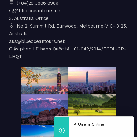
(+84)28 3886 8986
sg@blueoceantours.net
3. Australia Office
No 2, Summit Rd, Burwood, Melbourne-VIC- 3125,
Australia
aus@blueoceantours.net
Giấy phép Lữ hành Quốc tế : 01-042/2014/TCDL-GP-
LHQT
4 Users
Online