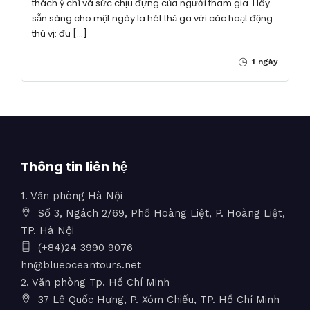
thách ý chí và sức chịu đựng của người tham gia. Hãy
sẵn sàng cho một ngày la hét thả ga với các hoạt động
thú vị: đu […]
1 ngày
Thông tin liên hệ
1. Văn phòng Hà Nội
Số 3, Ngách 2/69, Phố Hoàng Liệt, P. Hoàng Liệt,
TP. Hà Nội
(+84)24 3990 9076
hn@blueoceantours.net
2. Văn phòng Tp. Hồ Chí Minh
37 Lê Quốc Hưng, P. Xóm Chiếu, TP. Hồ Chí Minh