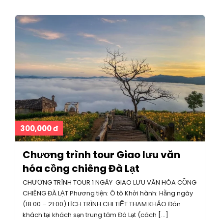
300,000 đ
Chương trình tour Giao lưu văn
hóa cồng chiêng Đà Lạt
CHƯƠNG TRÌNH TOUR 1 NGÀY GIAO LƯU VĂN HÓA CỒNG
CHIÊNG ĐÀ LẠT Phương tiện: Ô tô Khởi hành: Hằng ngày
(18:00 – 21:00) LỊCH TRÌNH CHI TIẾT THAM KHẢO Đón
khách tại khách sạn trung tâm Đà Lạt (cách […]