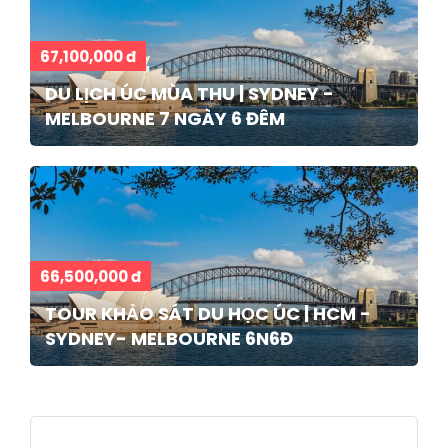
67,100,000 đ
DU LỊCH ÚC MÙA THU | SYDNEY -
MELBOURNE 7 NGÀY 6 ĐÊM
66,500,000 đ
TOUR KHẢO SÁT DU HỌC ÚC | HCM -
SYDNEY- MELBOURNE 6N6Đ