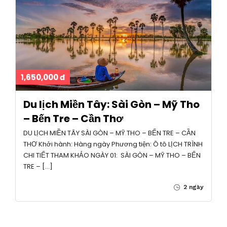
1,650,000 đ
Du lịch Miền Tây: Sài Gòn – Mỹ Tho
– Bến Tre – Cần Thơ
DU LỊCH MIỀN TÂY SÀI GÒN – MỸ THO – BẾN TRE – CẦN
THƠ Khởi hành: Hàng ngày Phương tiện: Ô tô LỊCH TRÌNH
CHI TIẾT THAM KHẢO NGÀY 01: SÀI GÒN – MỸ THO – BẾN
TRE – […]
2 ngày