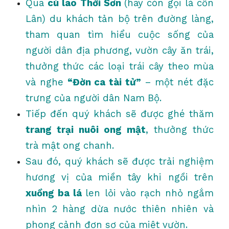
Qua
cù lao Thới Sơn
(hay còn gọi là cồn
Lân) du khách tản bộ trên đường làng,
tham quan tìm hiểu cuộc sống của
người dân địa phương, vườn cây ăn trái,
thưởng thức các loại trái cây theo mùa
và nghe
“Đờn ca tài tử”
– một nét đặc
trưng của người dân Nam Bộ.
Tiếp đến quý khách sẽ được ghé thăm
trang trại nuôi ong mật
, thưởng thức
trà mật ong chanh.
Sau đó, quý khách sẽ được trải nghiệm
hương vị của miền tây khi ngồi trên
xuồng ba lá
len lỏi vào rạch nhỏ ngắm
nhìn 2 hàng dừa nước thiên nhiên và
phong cảnh đơn sơ của miệt vườn.