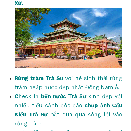
Xứ.
Rừng tràm Trà Sư
với hệ sinh thái rừng
tràm ngập nước đẹp nhất Đông Nam Á.
C
heck in
bến nước Trà Sư
xinh đẹp với
nhiều tiểu cảnh đôc đáo
chụp ảnh Cầu
Kiều Trà Sư
bắt qua qua sông lối vào
rừng tràm.