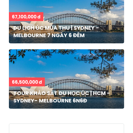
67,100,000 đ
DU LỊCH ÚC MÙA THU | SYDNEY -
MELBOURNE 7 NGÀY 6 ĐÊM
66,500,000 đ
TOUR KHẢO SÁT DU HỌC ÚC | HCM -
SYDNEY- MELBOURNE 6N6Đ