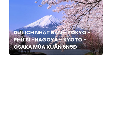
DU LỊCH NHẬT BẢN - TOKYO -
PHÚ SĨ -NAGOYA - KYOTO -
OSAKA MÙA XUÂN 6N5Đ