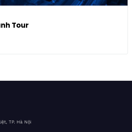
ành Tour
iệt, TP. Hà Nội