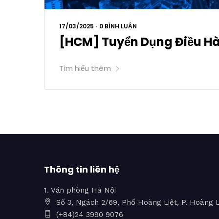
17/03/2025
•
0 BÌNH LUẬN
[HCM] Tuyển Dụng Điều H
Tìm hiểu thêm
Thông tin liên hệ
1. Văn phòng Hà Nội
Số 3, Ngách 2/69, Phố Hoàng Liệt, P. Hoàng L
(+84)24 3990 9076