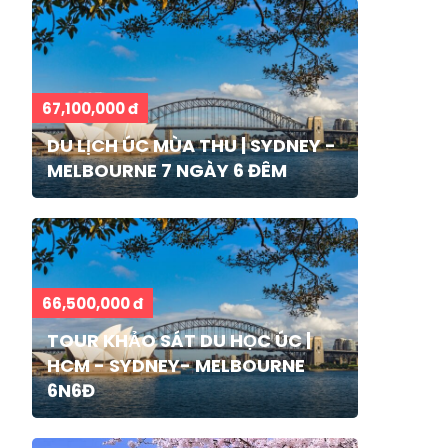
67,100,000 đ
DU LỊCH ÚC MÙA THU | SYDNEY -
MELBOURNE 7 NGÀY 6 ĐÊM
66,500,000 đ
TOUR KHẢO SÁT DU HỌC ÚC |
HCM - SYDNEY- MELBOURNE
6N6Đ