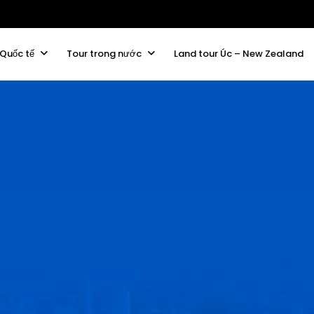
 Quốc tế
Tour trong nước
Land tour Úc – New Zealand