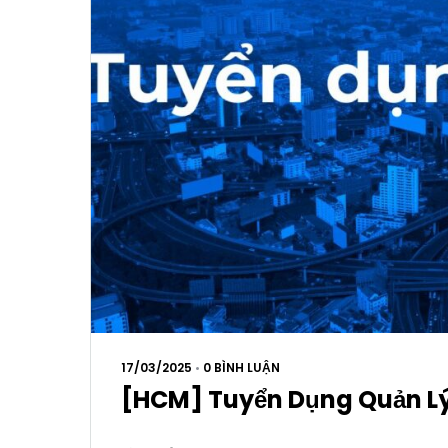
17/03/2025
•
0 BÌNH LUẬN
[HCM] Tuyển Dụng Quản L