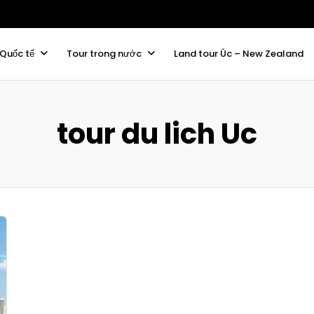
 Quốc tế
Tour trong nước
Land tour Úc – New Zealand
tour du lich Uc