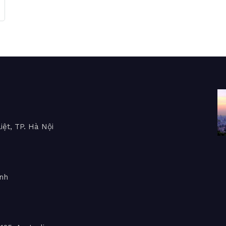
iệt, TP. Hà Nội
inh