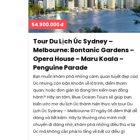
54.900.000 đ
Tour Du Lịch Úc Sydney –
Melbourne: Bontanic Gardens –
Opera House – Maru Koala –
Penguine Parade
Bạn muốn khám phá những cảnh quan tuyệt đẹp của
Úc nhưng còn băn khoăn về lộ trình, điểm tham
quan, hoặc đơn giản là đang tìm kiếm bạn đồng
hành? Hãy an tâm, Blue Ocean Tours sẽ giúp bạn
biến ước mơ du lịch Úc thành hiện thực với tour Du
Lịch Úc Sydney – Melbourne 07 ngày 06 đêm thật dễ
dàng và tiết kiệm. Hãy tự thưởng cho mình một
chuyến đi đáng nhớ, khám phá những điều thú vị tại
Úc mà không cần phải lo lắng về bất cứ điều gì.