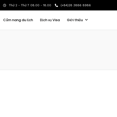
Thứ 2 - Thứ 7 08.00 - 18.00
(+84)28 3886 8986
Cẩm nang du lịch
Dịch vụ Visa
Giới thiệu