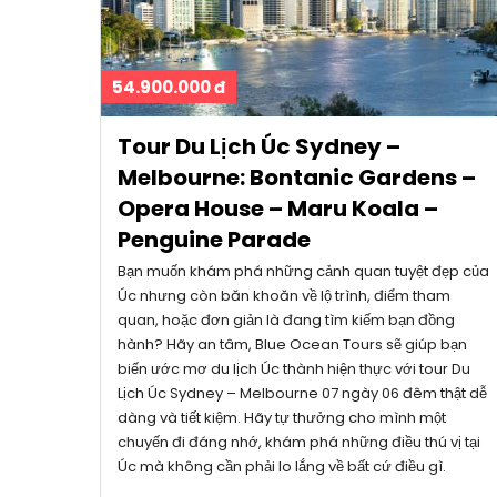
54.900.000 đ
Tour Du Lịch Úc Sydney –
Melbourne: Bontanic Gardens –
Opera House – Maru Koala –
Penguine Parade
Bạn muốn khám phá những cảnh quan tuyệt đẹp của
Úc nhưng còn băn khoăn về lộ trình, điểm tham
quan, hoặc đơn giản là đang tìm kiếm bạn đồng
hành? Hãy an tâm, Blue Ocean Tours sẽ giúp bạn
biến ước mơ du lịch Úc thành hiện thực với tour Du
Lịch Úc Sydney – Melbourne 07 ngày 06 đêm thật dễ
dàng và tiết kiệm. Hãy tự thưởng cho mình một
chuyến đi đáng nhớ, khám phá những điều thú vị tại
Úc mà không cần phải lo lắng về bất cứ điều gì.