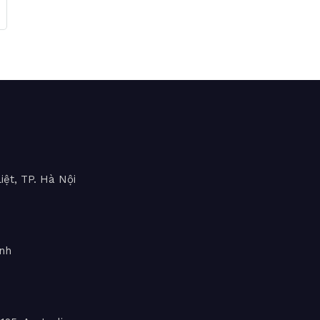
iệt, TP. Hà Nội
inh