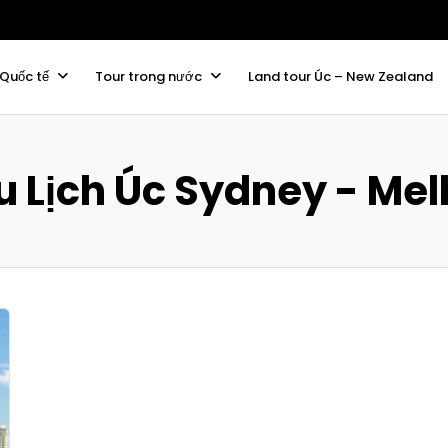
 Quốc tế
Tour trong nước
Land tour Úc – New Zealand
u Lịch Úc Sydney - Me